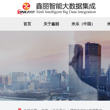
首页
关于鑫丽
米乐（中国）