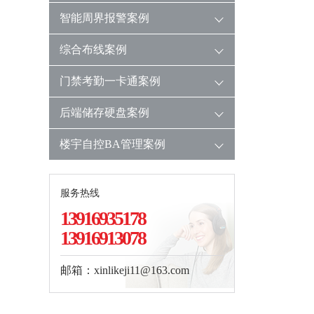
智能周界报警案例
综合布线案例
门禁考勤一卡通案例
后端储存硬盘案例
楼宇自控BA管理案例
服务热线
13916935178
13916913078
邮箱：xinlikeji11@163.com