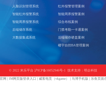
人脸识别管理系统
红外报警管理案例
智能红外报警系统
智能周界报警案例
智能周界报警系统
综合布线案例
后端储存系统
门禁考勤一卡通案例
大数据集成系统
后端储存硬盘案例
楼宇自控BA管理案例
© 2022 米乐平台
沪ICP备16052946号-1
技术支持：明企科技
官网
|
IM网页版登录入口
|
威客电竞（vkgame）
|
马博手机版
|
乐鱼页面