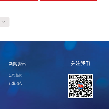
>>
关注我们
新闻资讯
公司新闻
行业动态