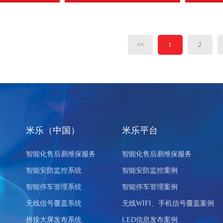
<<
1
2
米乐（中国）
米乐平台
智能化售后易维保服务
智能化售后易维保服务
智能安防监控系统
智能安防监控案例
智能停车管理系统
智能停车管理案例
无线信号覆盖系统
无线WIFI、手机信号覆盖案例
拼接大屏发布系统
LED信息发布案例