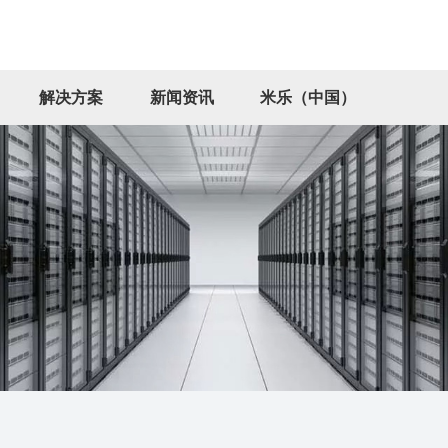
解决方案
新闻资讯
米乐（中国）