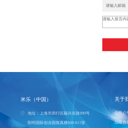
关于
米乐（中国）
公司介
地址：上海市闵行区颛兴东路999号
战略合
阳明国际创业园致真楼608-611室