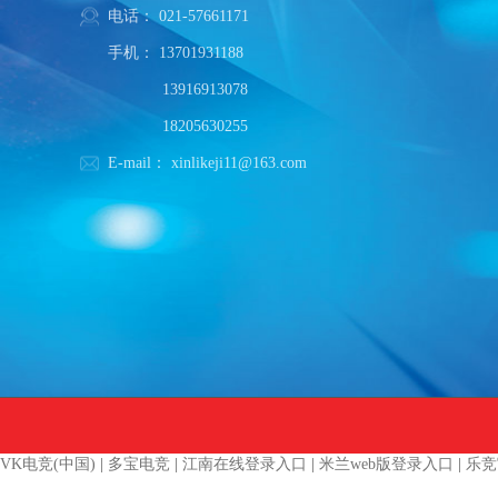
电话：
021-57661171
手机：
13701931188
13916913078
18205630255
E-mail：
xinlikeji11@163.com
VK电竞(中国)
|
多宝电竞
|
江南在线登录入口
|
米兰web版登录入口
|
乐竞