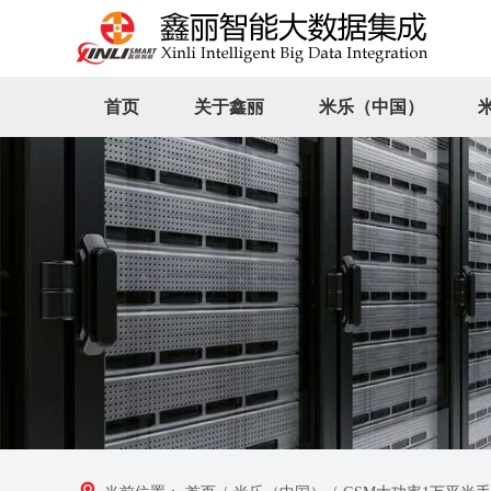
首页
关于鑫丽
米乐（中国）