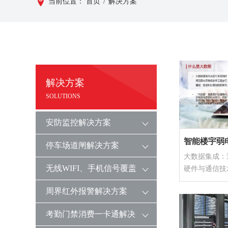
当前位置：
首页
/
解决方案
解决方案
SOLUTIONS
安防监控解决方案
智能楼宇弱
停车场道闸解决方案
大数据集成：
无线WIFI、手机信号覆盖
硬件与通信技
解决信息处理
解决方案
周界红外报警解决方案
的各个部分原
的系统，集成
考勤门禁消费一卡通解决
之间能彼此有