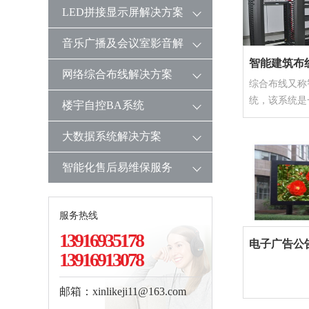
作，以发挥整
方案
LED拼接显示屏解决方案
优化的目的。
大数据按照数
音乐广播及会议室影音解
个相关系统：
智能建筑布
入、数据处理
决方案
网络综合布线解决方案
综合布线又称
可视化等。
统，该系统是
所以大数据系
楼宇自控BA系统
全系列产品组
相关的子系统
系。它将办公
整体打包销售
大数据系统解决方案
化、电力、消
智能化售后易维保服务
结合起来。布
设计，以实现
易于扩充、符
服务热线
系统。
13916935178
电子广告公
13916913078
邮箱：xinlikeji11@163.com