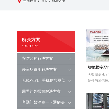
当前位置：
首页
/
解决方案
解决方案
SOLUTIONS
安防监控解决方案
智能楼宇弱
停车场道闸解决方案
大数据集成：
无线WIFI、手机信号覆盖
硬件与通信技
解决信息处理
解决方案
周界红外报警解决方案
的各个部分原
的系统，集成
考勤门禁消费一卡通解决
之间能彼此有