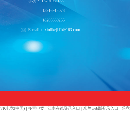
手机：
13701931188
13916913078
18205630255
E-mail：
xinlikeji11@163.com
VK电竞(中国)
|
多宝电竞
|
江南在线登录入口
|
米兰web版登录入口
|
乐竞