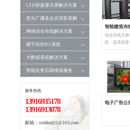
作，以发挥整
方案
LED拼接显示屏解决方案
优化的目的。
大数据按照数
音乐广播及会议室影音解
个相关系统：
智能建筑布
入、数据处理
决方案
网络综合布线解决方案
综合布线又称
可视化等。
统，该系统是
所以大数据系
楼宇自控BA系统
全系列产品组
相关的子系统
系。它将办公
整体打包销售
大数据系统解决方案
化、电力、消
智能化售后易维保服务
结合起来。布
设计，以实现
易于扩充、符
服务热线
系统。
13916935178
电子广告公
13916913078
邮箱：xinlikeji11@163.com